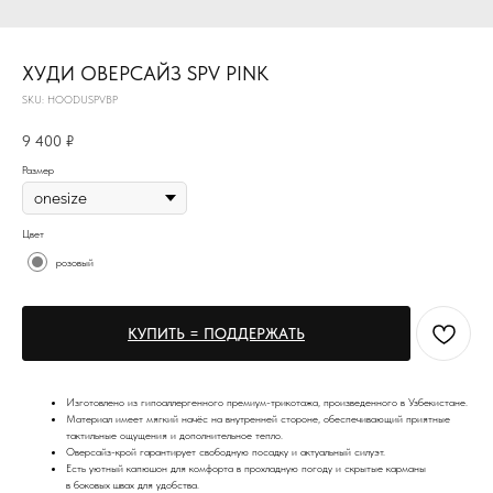
ХУДИ ОВЕРСАЙЗ SPV PINK
SKU:
HOODUSPVBP
9 400
₽
Размер
Цвет
розовый
КУПИТЬ = ПОДДЕРЖАТЬ
Изготовлено из гипоаллергенного премиум-трикотажа, произведенного в Узбекистане.
Материал имеет мягкий начёс на внутренней стороне, обеспечивающий приятные
тактильные ощущения и дополнительное тепло.
Оверсайз-крой гарантирует свободную посадку и актуальный силуэт.
Есть уютный капюшон для комфорта в прохладную погоду и скрытые карманы
в боковых швах для удобства.