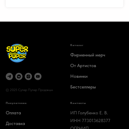
Каталог
Фирменный мерч
От Артистов
Новинки
Бестселлеры
© 2025 Супер Пупер Продакшн
Покупателям
Контакты
Оплата
ИП Голубенко Е. В.
ИНН 773013628377
Доставка
ОГРНИП