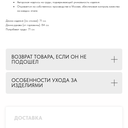
Авторская надпись на груди, подчеркивающей уникальность изделия.
Отшивается на собственном производстве в Москве, обеспечивая контроль качества
на каждом этапе.
Длина изделия (по спинке): 71 см
Длина рукава (от горловины): 84 см
Полуобхват груди: 71 см
ВОЗВРАТ ТОВАРА, ЕСЛИ ОН НЕ
ПОДОШЕЛ
ОСОБЕННОСТИ УХОДА ЗА
ИЗДЕЛИЯМИ
ДОСТАВКА